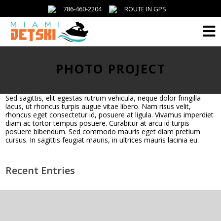
786-460-2204
ROUTE IN GPS
Menu
PHOTO PROJECT
Sed sagittis, elit egestas rutrum vehicula, neque dolor fringilla
lacus, ut rhoncus turpis augue vitae libero. Nam risus velit,
rhoncus eget consectetur id, posuere at ligula. Vivamus imperdiet
diam ac tortor tempus posuere. Curabitur at arcu id turpis
posuere bibendum. Sed commodo mauris eget diam pretium
cursus. In sagittis feugiat mauris, in ultrices mauris lacinia eu.
Recent Entries